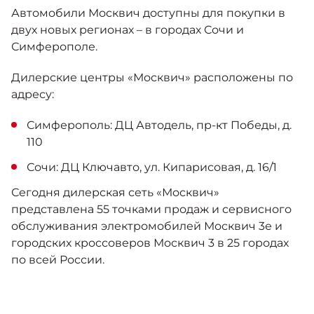
Москвич 6
Автомобили Москвич доступны для покупки в
Яркий динамичный седан
двух новых регионах – в городах Сочи и
от 2 237 000 ₽*
КОНТАКТЫ
Симферополе.
Кредитные программы
Моторное масло
Дилерские центры «Москвич» расположены по
СЕРВИСНЫЕ АКЦИИ
адресу:
Спецпредложения
Москвич 3 с ручным
управлением (РУ)
Симферополь: ДЦ Автодель, пр-кт Победы, д.
Кроссовер, создающий равные
АКСЕССУАРЫ
110
возможности
Калькулятор трейд-ин
от 2 069 000 ₽*
Сочи: ДЦ Ключавто, ул. Кипарисовая, д. 16/1
Сегодня дилерская сеть «Москвич»
Страховые программы
Москвич 8
представлена 55 точками продаж и сервисного
Практичный семиместный
обслуживания электромобилей Москвич 3е и
кроссовер
городских кроссоверов Москвич 3 в 25 городах
от 3 125 000 ₽*
по всей России.