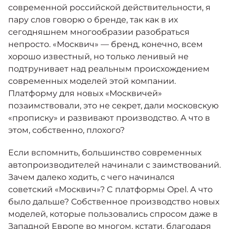
Москвич 6
современной российской действительности, я
Яркий динамичный седан
пару слов говорю о бренде, так как в их
от 2 237 000 ₽*
КОНТАКТЫ
сегодняшнем многообразии разобраться
Кредитные программы
Моторное масло
непросто. «Москвич» — бренд, конечно, всем
хорошо известный, но только ленивый не
СЕРВИСНЫЕ АКЦИИ
подтрунивает над реальным происхождением
Спецпредложения
Москвич 3 с ручным
современных моделей этой компании.
управлением (РУ)
Платформу для новых «Москвичей»
Кроссовер, создающий равные
АКСЕССУАРЫ
возможности
позаимствовали, это не секрет, дали московскую
Калькулятор трейд-ин
«прописку» и развивают производство. А что в
от 2 069 000 ₽*
этом, собственно, плохого?
Страховые программы
Москвич 8
Если вспомнить, большинство современных
Практичный семиместный
автопроизводителей начинали с заимствований.
кроссовер
Зачем далеко ходить, с чего начинался
от 3 125 000 ₽*
советский «Москвич»? C платформы Opel. А что
было дальше? Собственное производство новых
моделей, которые пользовались спросом даже в
Западной Европе во многом, кстати, благодаря