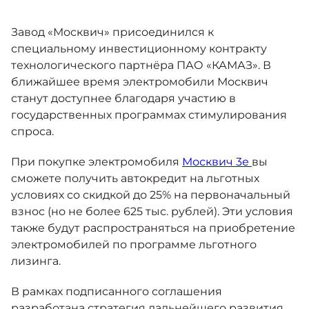
Москвич 6
Яркий динамичный седан
Завод «Москвич» присоединился к
от 2 237 000 ₽*
КОНТАКТЫ
Кредитные программы
Моторное масло
специальному инвестиционному контракту
технологического партнёра ПАО «КАМАЗ». В
ближайшее время электромобили Москвич
СЕРВИСНЫЕ АКЦИИ
Спецпредложения
станут доступнее благодаря участию в
Москвич 3 с ручным
государственных программах стимулирования
управлением (РУ)
Кроссовер, создающий равные
АКСЕССУАРЫ
спроса.
возможности
Калькулятор трейд-ин
от 2 069 000 ₽*
При покупке электромобиля
Москвич 3е
вы
сможете получить автокредит на льготных
Страховые программы
условиях со скидкой до 25% на первоначальный
Москвич 8
взнос (но не более 625 тыс. рублей). Эти условия
Практичный семиместный
также будут распространяться на приобретение
кроссовер
электромобилей по программе льготного
от 3 125 000 ₽*
лизинга.
В рамках подписанного соглашения
разработана стратегия дальнейшего развития