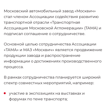
Москвич 6
Яркий динамичный седан
Московский автомобильный завод «Москвич»
от 2 237 000 ₽*
КОНТАКТЫ
Кредитные программы
Моторное масло
стал членом Ассоциации содействия развитию
транспортной отрасли «Транспортная
Ассоциация Московской Агломерации» (ТАМА) и
СЕРВИСНЫЕ АКЦИИ
Спецпредложения
подписал соглашение о сотрудничестве.
Москвич 3 с ручным
управлением (РУ)
Кроссовер, создающий равные
Основной целью сотрудничества Ассоциации
АКСЕССУАРЫ
возможности
Калькулятор трейд-ин
«ТАМА» и МАЗ «Москвич» является продвижение
от 2 069 000 ₽*
продукции завода и распространение
информации о достижениях производственного
Страховые программы
процесса.
Москвич 8
Практичный семиместный
В рамках сотрудничества планируется широкий
кроссовер
спектр совместных мероприятий, например:
от 3 125 000 ₽*
участие в экспозициях на выставках и
форумах по теме транспорта;