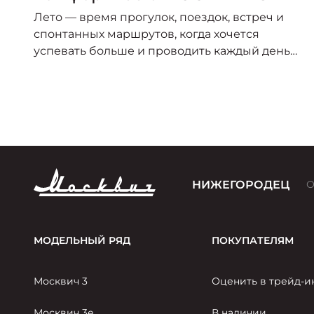
Лето — время прогулок, поездок, встреч и
спонтанных маршрутов, когда хочется
успевать больше и проводить каждый день
активно. В этот сезон особенно важно, чтобы
автомобиль был удобным, практичным и
готовым к любому городскому сценарию.
НИЖЕГОРОДЕЦ
О
МОДЕЛЬНЫЙ РЯД
ПОКУПАТЕЛЯМ
Москвич 3
Оценить в трейд-и
Москвич 3е
В наличии