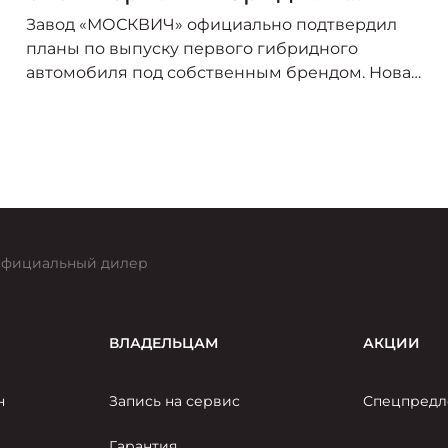
автомобиль в 2027 году
Завод «МОСКВИЧ» официально подтвердил
планы по выпуску первого гибридного
автомобиля под собственным брендом. Новая
модель должна появиться в 2027 году и станет
важным этапом в развитии марки.
фициальный дилер
ВЛАДЕЛЬЦАМ
АКЦИИ
н
Запись на сервис
Спецпредл
Гарантия