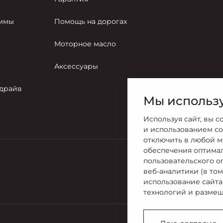
аммы
Помощь на дорогах
Моторное масло
Аксессуары
-драйв
Мы использу
Используя сайт, вы с
и использованием co
отключить в любой м
обеспечения оптима
пользовательского о
Продажи
веб-аналитики (в то
8 (831) 275-
использование сайта
технологий и размещ