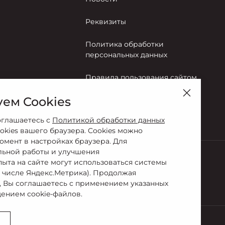
Реквизиты
Политика обработки
персональных данных
Правила пользования сайтом
ем Cookies
Согласие на обработку
персональных данных
оглашаетесь с
Политикой обработки данных
okies вашего браузера. Cookies можно
омент в настройках браузера. Для
льной работы и улучшения
пыта на сайте могут использоваться системы
Сервис
м числе Яндекс.Метрика). Продолжая
99-11
8 (831) 275-99-11
, Вы соглашаетесь с применением указанных
ением cookie-файлов.